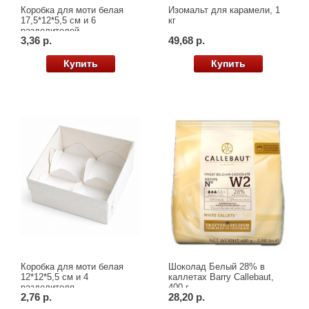
Коробка для моти белая
Изомальт для карамели, 1
17,5*12*5,5 см и 6
кг
разделителей
3,36 р.
49,68 р.
Купить
Купить
Коробка для моти белая
Шоколад Белый 28% в
12*12*5,5 см и 4
каллетах Barry Callebaut,
разделителя
400 г
2,76 р.
28,20 р.