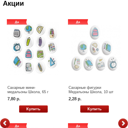
Акции
Да
Да
Да
Да
Сахарные мини-
Сахарные фигурки
медальоны Школа, 65 г
Медальоны Школа, 10 шт
7,80 р.
2,28 р.
Купить
Купить
Да
Да
Да
Да