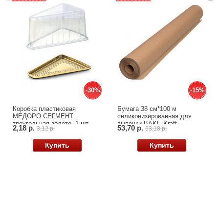
-30%
-30%
-15%
-15%
Коробка пластиковая
Бумага 38 см*100 м
МЕДОРО СЕГМЕНТ
силиконизированная для
треугольная золото, 1 шт.
выпечки BAKE Kraft,
2,18 р.
53,70 р.
3,12 р.
63,18 р.
Купить
Купить