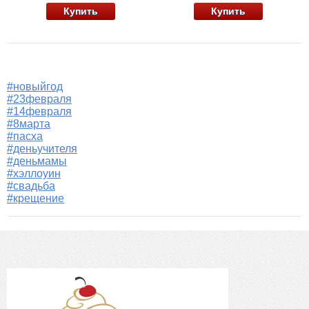
Купить
Купить
#новыйгод
#23февраля
#14февраля
#8марта
#пасха
#деньучителя
#деньмамы
#хэллоуин
#свадьба
#крещение