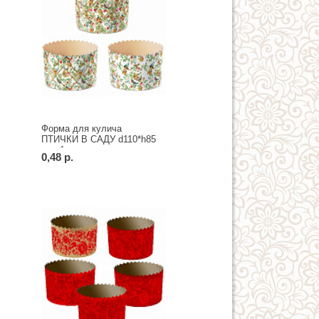
Форма для кулича
ПТИЧКИ В САДУ d110*h85
мм, 1 шт.
0,48 р.