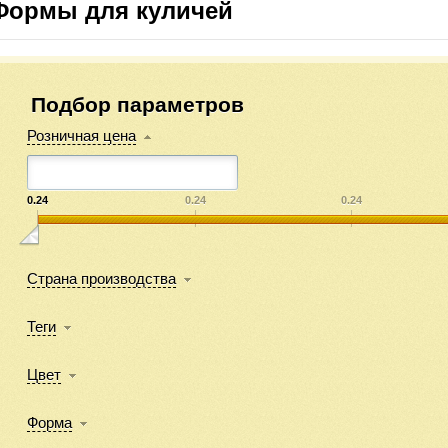
Формы для куличей
Подбор параметров
Розничная цена
0.24
0.24
0.24
Страна производства
Теги
Цвет
Форма