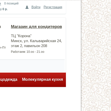
а
0 позиций
Войти
Регистрация
му
0 р.
н
Магазин для кондитеров
ТЦ "Корона"
Минск, ул. Кальварийская 24,
этаж 2, павильон 208
Пн-Пт
Работаем: 10.оо - 21.оо
ецодежда
Молекулярная кухня