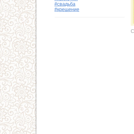
#свадьба
#крещение
С