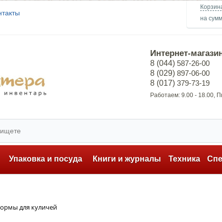
Корзин
нтакты
на сум
Интернет-магази
8 (044)
587-26-00
8 (029)
897-06-00
8 (017)
379-73-19
Работаем: 9.00 - 18.00, 
ь
Упаковка и посуда
Книги и журналы
Техника
Сп
ормы для куличей