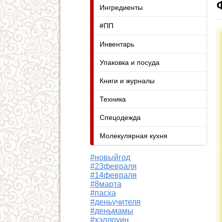
Ингредиенты
#ПП
Инвентарь
Упаковка и посуда
Книги и журналы
Техника
Спецодежда
Молекулярная кухня
#новыйгод
#23февраля
#14февраля
#8марта
#пасха
#деньучителя
#деньмамы
#хэллоуин