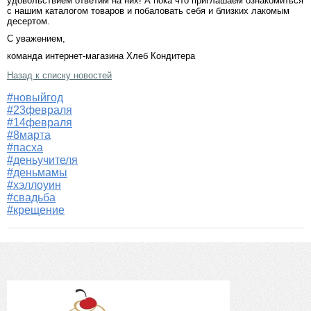
удовольствием ответим на них! А пока что приглашаем ознакомиться
с нашим каталогом товаров и побаловать себя и близких лакомым
десертом.
С уважением,
команда интернет-магазина Хлеб Кондитера
Назад к списку новостей
#новыйгод
#23февраля
#14февраля
#8марта
#пасха
#деньучителя
#деньмамы
#хэллоуин
#свадьба
#крещение