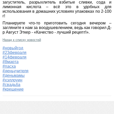
загуститель, разрыхлитель взбитые сливки, сода и
лимонная кислота – всё это в удобных для
использования в домашних условиях упаковках по 2-100
г!
Планируете что-то приготовить сегодня вечером –
загляните к нам за воодушевлением, ведь как говорил Д-
р Август Эткер - «Качество - лучший рецепт!».
Назад к списку новостей
#новыйгод
#23февраля
#14февраля
#8марта
#пасха
#деньучителя
#деньмамы
#хэллоуин
#свадьба
#крещение