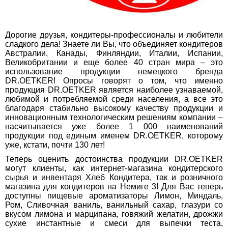
Дорогие друзья, кондитеры-профессионалы и любители
сладкого дела! Знаете ли Вы, что объединяет кондитеров
Австралии, Канады, Финляндии, Италии, Испании,
Великобритании и еще более 40 стран мира – это
использование продукции немецкого бренда
DR.OETKER! Опросы говорят о том, что именно
продукция DR.OETKER является наиболее узнаваемой,
любимой и потребляемой среди населения, а все это
благодаря стабильно высокому качеству продукции и
инновационным технологическим решениям компании –
насчитывается уже более 1 000 наименований
продукции под единым именем DR.OETKER, которому
уже, кстати, почти 130 лет!
Теперь оценить достоинства продукции DR.OETKER
могут клиенты, как интернет-магазина кондитерского
сырья и инвентаря Хлеб Кондитера, так и розничного
магазина для кондитеров на Немиге 3! Для Вас теперь
доступны пищевые ароматизаторы Лимон, Миндаль,
Ром, Сливочная ваниль, ванильный сахар, глазури со
вкусом лимона и марципана, говяжий желатин, дрожжи
сухие инстантные и смеси для выпечки теста,