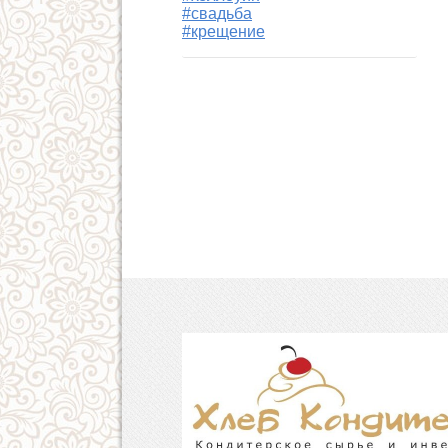
#свадьба
#крещение