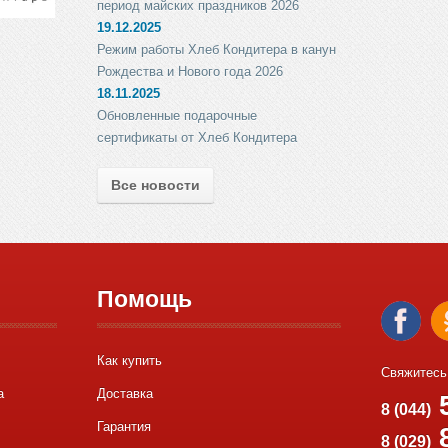
период майских праздников 2026
19.12.2025
Режим работы Хлеб Кондитера в канун
Рождества и Нового года 2026
18.11.2025
Обновленные подарочные
сертификаты от Хлеб Кондитера
Все новости
Помощь
Как купить
Свяжитесь
а
Доставка
5
8 (044)
Гарантия
8
8 (029)