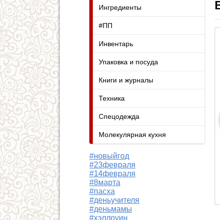
Ингредиенты
#ПП
Инвентарь
Упаковка и посуда
Книги и журналы
Техника
Спецодежда
Молекулярная кухня
#новыйгод
#23февраля
#14февраля
#8марта
#пасха
#деньучителя
#деньмамы
#хэллоуин