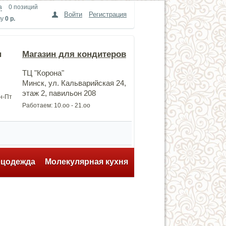
а
0 позиций
Войти
Регистрация
му
0 р.
н
Магазин для кондитеров
ТЦ "Корона"
Минск, ул. Кальварийская 24,
этаж 2, павильон 208
Пн-Пт
Работаем: 10.оо - 21.оо
ецодежда
Молекулярная кухня