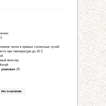
аничен
3
очников тепла и прямых солнечных лучей
есте при температуре до 25 С
ой
овый блистер
Китай
 упаковке
20
Нет в наличии