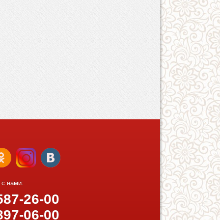
 с нами:
87-26-00
97-06-00