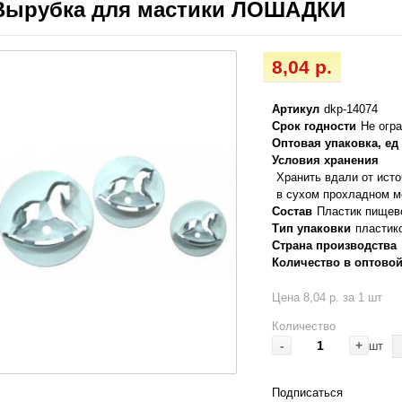
Вырубка для мастики ЛОШАДКИ
8,04 р.
Артикул
dkp-14074
Срок годности
Не огр
Оптовая упаковка, ед
Условия хранения
Хранить вдали от ист
в сухом прохладном м
Состав
Пластик пищев
Тип упаковки
пластик
Страна производства
Количество в оптовой
Цена 8,04 р. за 1 шт
Количество
-
+
шт
Подписаться