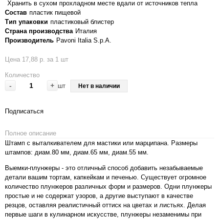
Хранить в сухом прохладном месте вдали от источников тепла
Состав
пластик пищевой
Тип упаковки
пластиковый блистер
Страна производства
Италия
Производитель
Pavoni Italia S.p.A.
Цена 17,88 р. за 1 шт
Количество
-
+
шт
Нет в наличии
Подписаться
Полное описание
Штамп с выталкивателем для мастики или марципана. Размеры
штампов: диам.80 мм, диам.65 мм, диам.55 мм.
Выемки-плунжеры - это отличный способ добавить незабываемые
детали вашим тортам, капкейкам и печенью. Существует огромное
количество плунжеров различных форм и размеров. Одни плунжеры
простые и не содержат узоров, а другие выступают в качестве
резцов, оставляя реалистичный оттиск на цветах и листьях. Делая
первые шаги в кулинарном искусстве, плунжеры незаменимы при