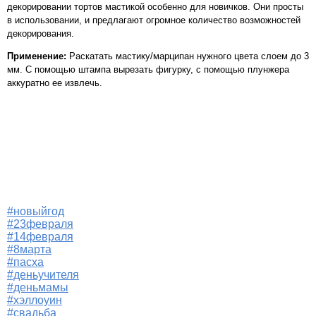
декорировании тортов мастикой особенно для новичков. Они просты
в использовании, и предлагают огромное количество возможностей
декорирования.
Применение:
Раскатать мастику/марципан нужного цвета слоем до 3
мм. С помощью штампа вырезать фигурку, с помощью плунжера
аккуратно ее извлечь.
#новыйгод
#23февраля
#14февраля
#8марта
#пасха
#деньучителя
#деньмамы
#хэллоуин
#свадьба