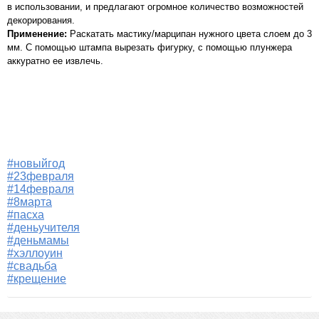
в использовании, и предлагают огромное количество возможностей
декорирования.
Применение:
Раскатать мастику/марципан нужного цвета слоем до 3
мм. С помощью штампа вырезать фигурку, с помощью плунжера
аккуратно ее извлечь.
#новыйгод
#23февраля
#14февраля
#8марта
#пасха
#деньучителя
#деньмамы
#хэллоуин
#свадьба
#крещение