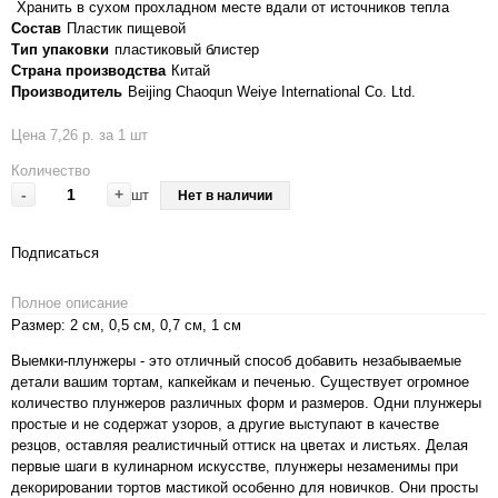
Хранить в сухом прохладном месте вдали от источников тепла
Состав
Пластик пищевой
Тип упаковки
пластиковый блистер
Страна производства
Китай
Производитель
Beijing Chaoqun Weiye International Co. Ltd.
Цена 7,26 р. за 1 шт
Количество
-
+
шт
Нет в наличии
Подписаться
Полное описание
Размер: 2 см, 0,5 см, 0,7 см, 1 см
Выемки-плунжеры - это отличный способ добавить незабываемые
детали вашим тортам, капкейкам и печенью. Существует огромное
количество плунжеров различных форм и размеров. Одни плунжеры
простые и не содержат узоров, а другие выступают в качестве
резцов, оставляя реалистичный оттиск на цветах и листьях. Делая
первые шаги в кулинарном искусстве, плунжеры незаменимы при
декорировании тортов мастикой особенно для новичков. Они просты