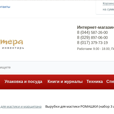
Корзин
нтакты
на сум
Интернет-магази
8 (044)
587-26-00
8 (029)
897-06-00
8 (017)
379-73-19
Работаем: 9.00 - 18.00, 
ь
Упаковка и посуда
Книги и журналы
Техника
Сп
для мастики и марципана
Вырубки для мастики РОМАШКИ (набор 3 ш