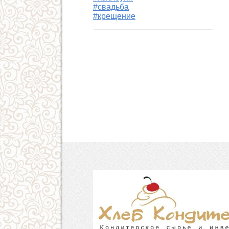
#свадьба
#крещение