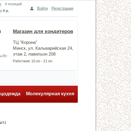
а
0 позиций
Войти
Регистрация
му
0 р.
н
Магазин для кондитеров
ТЦ "Корона"
Минск, ул. Кальварийская 24,
этаж 2, павильон 208
Пн-Пт
Работаем: 10.оо - 21.оо
ецодежда
Молекулярная кухня
т.)