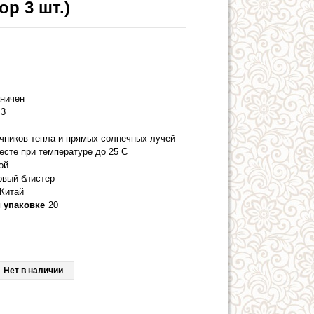
р 3 шт.)
аничен
3
очников тепла и прямых солнечных лучей
есте при температуре до 25 С
ой
овый блистер
Китай
 упаковке
20
Нет в наличии