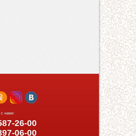
 с нами:
87-26-00
97-06-00