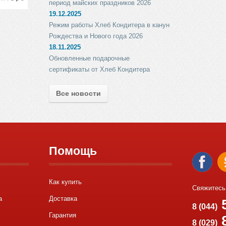
период майских праздников 2026
19.12.2025
Режим работы Хлеб Кондитера в канун
Рождества и Нового года 2026
18.11.2025
Обновленные подарочные
сертификаты от Хлеб Кондитера
Все новости
Помощь
Как купить
Свяжитесь
а
Доставка
5
8 (044)
Гарантия
8
8 (029)