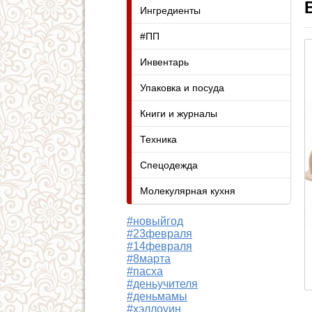
Ингредиенты
#ПП
Инвентарь
Упаковка и посуда
Книги и журналы
Техника
Спецодежда
Молекулярная кухня
#новыйгод
#23февраля
#14февраля
#8марта
#пасха
#деньучителя
#деньмамы
#хэллоуин