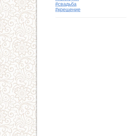
#свадьба
#крещение