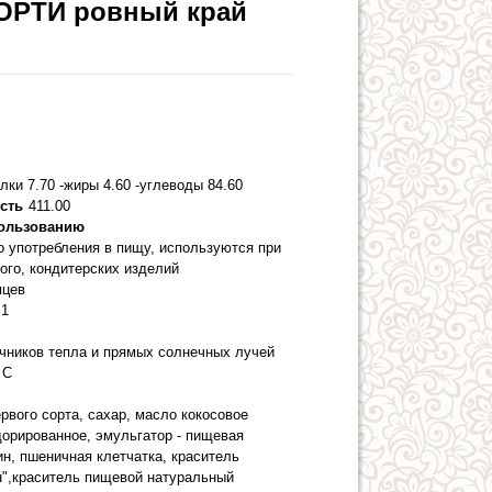
ОРТИ ровный край
елки 7.70 -жиры 4.60 -углеводы 84.60
сть
411.00
пользованию
о употребления в пищу, используются при
ого, кондитерских изделий
яцев
1
очников тепла и прямых солнечных лучей
 С
рвого сорта, сахар, масло кокосовое
орированное, эмульгатор - пищевая
н, пшеничная клетчатка, краситель
н",краситель пищевой натуральный