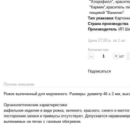
"Хлорофилл", красите
"Кармин",краситель п
пищевой "Ванилин"
Тип упаковки
Картонн
Страна производства
Производитель
ИП Ши
Цена 27,83 р. за 1 шт
Количество
-
+
шт
Подписаться
Полное описание
Рожок выпеченный для мороженого. Размеры: диаметр 46 ± 2 мм, высо
Органолептические характеристики:
вафельное изделие в виде рожка, зеленого, красного, синего и желтог
посторонние запахи и привкусы отсутствуют. Допускается неравноме
выпекаемых на печах с газовым обогревом.