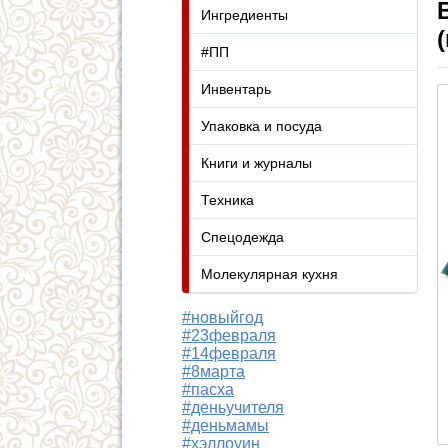
Ингредиенты
#ПП
Инвентарь
Упаковка и посуда
Книги и журналы
Техника
Спецодежда
Молекулярная кухня
#новыйгод
#23февраля
#14февраля
#8марта
#пасха
#деньучителя
#деньмамы
#хэллоуин