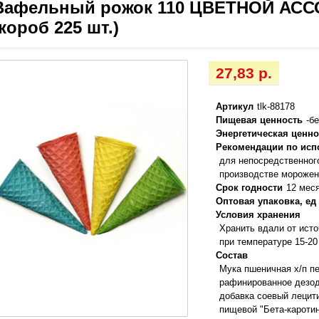
Вафельный рожок 110 ЦВЕТНОЙ АСС
(короб 225 шт.)
27,83 р.
Артикул
tlk-88178
Пищевая ценность
-б
Энергетическая ценно
Рекомендации по ис
для непосредственног
производстве морожен
Срок годности
12 мес
Оптовая упаковка, ед
Условия хранения
Хранить вдали от ист
при температуре 15-20
Состав
Мука пшеничная х/п пе
рафинированное дезод
добавка соевый лецити
пищевой "Бета-кароти