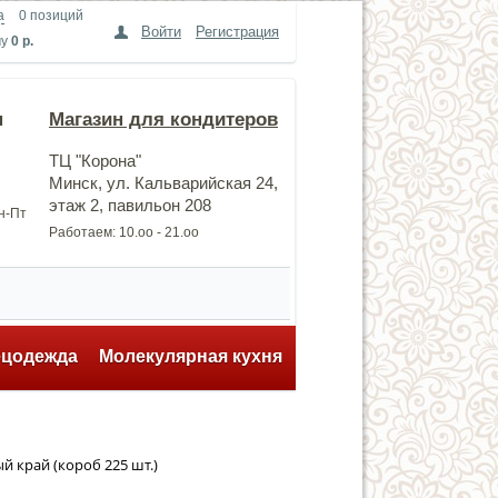
а
0 позиций
Войти
Регистрация
му
0 р.
н
Магазин для кондитеров
ТЦ "Корона"
Минск, ул. Кальварийская 24,
этаж 2, павильон 208
Пн-Пт
Работаем: 10.оо - 21.оо
ецодежда
Молекулярная кухня
край (короб 225 шт.)