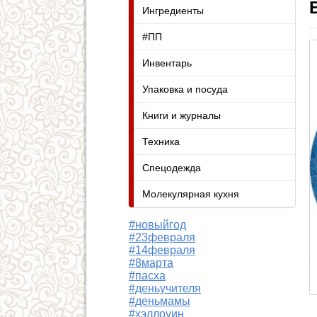
Ингредиенты
#ПП
Инвентарь
Упаковка и посуда
Книги и журналы
Техника
Спецодежда
Молекулярная кухня
#новыйгод
#23февраля
#14февраля
#8марта
#пасха
#деньучителя
#деньмамы
#хэллоуин