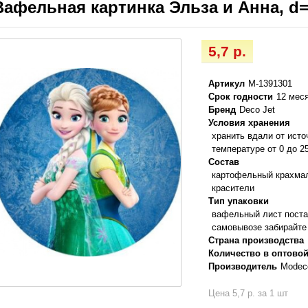
Вафельная картинка Эльза и Анна, d=
5,7 р.
Артикул
М-1391301
Срок годности
12 мес
Бренд
Deco Jet
Условия хранения
хранить вдали от исто
температуре от 0 до 2
Состав
картофельный крахмал
красители
Тип упаковки
вафельный лист поста
самовывозе забирайте 
Страна производства
Количество в оптовой
Производитель
Modecor
Цена 5,7 р. за 1 шт