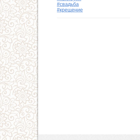
#свадьба
#крещение