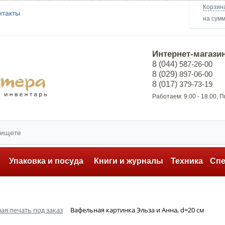
Корзин
нтакты
на сум
Интернет-магази
8 (044)
587-26-00
8 (029)
897-06-00
8 (017)
379-73-19
Работаем: 9.00 - 18.00, 
ь
Упаковка и посуда
Книги и журналы
Техника
Сп
ая печать под заказ
Вафельная картинка Эльза и Анна, d=20 см