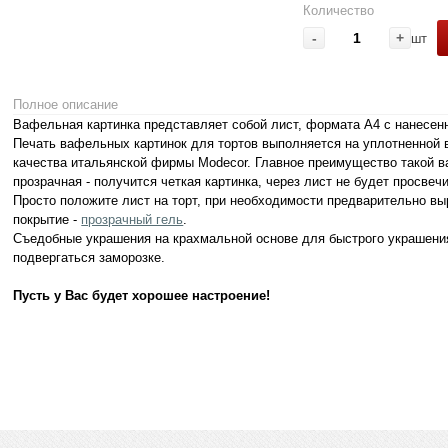
Количество
-
+
шт
Полное описание
Вафельная картинка представляет собой лист, формата А4 с нанесенн
Печать вафельных картинок для тортов выполняется на уплотненной
качества итальянской фирмы Modecor. Главное преимущество такой ва
прозрачная - получится четкая картинка, через лист не будет просвеч
Просто положите лист на торт, при необходимости предварительно вы
покрытие -
прозрачный гель
.
Съедобные украшения на крахмальной основе для быстрого украшения
подвергаться заморозке.
Пусть у Вас будет хорошее настроение!