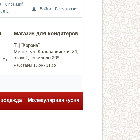
а
0 позиций
Войти
Регистрация
му
0 р.
н
Магазин для кондитеров
ТЦ "Корона"
Минск, ул. Кальварийская 24,
этаж 2, павильон 208
Пн-Пт
Работаем: 10.оо - 21.оо
ецодежда
Молекулярная кухня