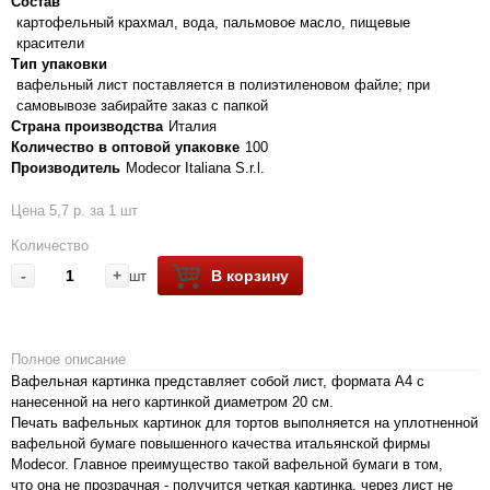
Состав
картофельный крахмал, вода, пальмовое масло, пищевые
красители
Тип упаковки
вафельный лист поставляется в полиэтиленовом файле; при
самовывозе забирайте заказ с папкой
Страна производства
Италия
Количество в оптовой упаковке
100
Производитель
Modecor Italiana S.r.l.
Цена 5,7 р. за 1 шт
Количество
-
+
В корзину
шт
Полное описание
Вафельная картинка представляет собой лист, формата А4 с
нанесенной на него картинкой диаметром 20 см.
Печать вафельных картинок для тортов выполняется на уплотненной
вафельной бумаге повышенного качества итальянской фирмы
Modecor. Главное преимущество такой вафельной бумаги в том,
что она не прозрачная - получится четкая картинка, через лист не