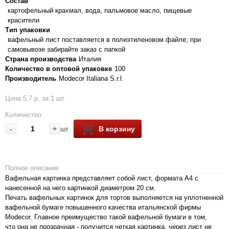
Состав
картофельный крахмал, вода, пальмовое масло, пищевые
красители
Тип упаковки
вафельный лист поставляется в полиэтиленовом файле; при
самовывозе забирайте заказ с папкой
Страна производства
Италия
Количество в оптовой упаковке
100
Производитель
Modecor Italiana S.r.l.
Цена 5,7 р. за 1 шт
Количество
-
+
В корзину
шт
Полное описание
Вафельная картинка представляет собой лист, формата А4 с
нанесенной на него картинкой диаметром 20 см.
Печать вафельных картинок для тортов выполняется на уплотненной
вафельной бумаге повышенного качества итальянской фирмы
Modecor. Главное преимущество такой вафельной бумаги в том,
что она не прозрачная - получится четкая картинка, через лист не