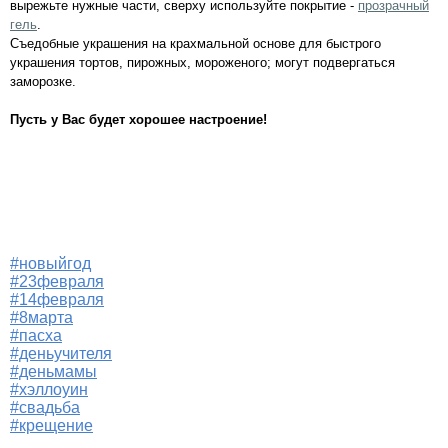
вырежьте нужные части, сверху используйте покрытие -
прозрачный
гель
.
Съедобные украшения на крахмальной основе для быстрого
украшения тортов, пирожных, мороженого; могут подвергаться
заморозке.
Пусть у Вас будет хорошее настроение!
#новыйгод
#23февраля
#14февраля
#8марта
#пасха
#деньучителя
#деньмамы
#хэллоуин
#свадьба
#крещение