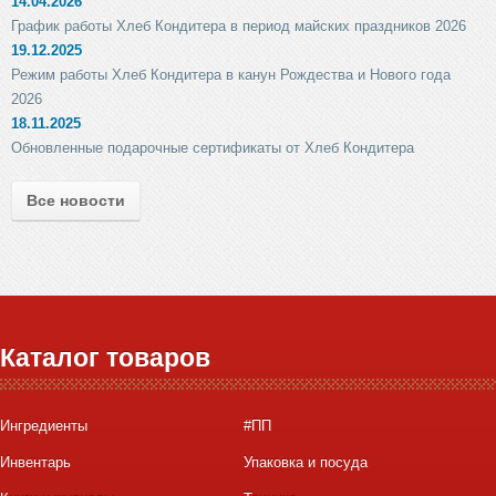
14.04.2026
График работы Хлеб Кондитера в период майских праздников 2026
19.12.2025
Режим работы Хлеб Кондитера в канун Рождества и Нового года
2026
18.11.2025
Обновленные подарочные сертификаты от Хлеб Кондитера
Все новости
Каталог товаров
Ингредиенты
#ПП
Инвентарь
Упаковка и посуда