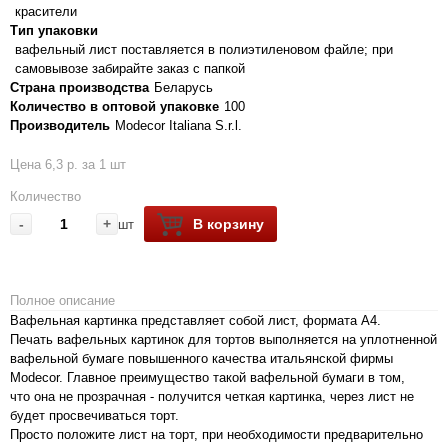
красители
Тип упаковки
вафельный лист поставляется в полиэтиленовом файле; при
самовывозе забирайте заказ с папкой
Страна производства
Беларусь
Количество в оптовой упаковке
100
Производитель
Modecor Italiana S.r.l.
Цена 6,3 р. за 1 шт
Количество
-
+
В корзину
шт
Полное описание
Вафельная картинка представляет собой лист, формата А4.
Печать вафельных картинок для тортов выполняется на уплотненной
вафельной бумаге повышенного качества итальянской фирмы
Modecor. Главное преимущество такой вафельной бумаги в том,
что она не прозрачная - получится четкая картинка, через лист не
будет просвечиваться торт.
Просто положите лист на торт, при необходимости предварительно