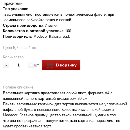
красители
Тип упаковки
вафельный лист поставляется в полиэтиленовом файле; при
самовывозе забирайте заказ с папкой
Страна производства
Италия
Количество в оптовой упаковке
100
Производитель
Modecor Italiana S.r.l.
Цена 5,7 р. за 1 шт
Количество
-
+
В корзину
шт
Полное описание
Вафельная картинка представляет собой лист, формата А4 с
нанесенной на него картинкой диаметром 20 см.
Печать вафельных картинок для тортов выполняется на уплотненной
вафельной бумаге повышенного качества итальянской фирмы
Modecor. Главное преимущество такой вафельной бумаги в том,
что она не прозрачная - получится четкая картинка, через лист не
будет просвечиваться торт.