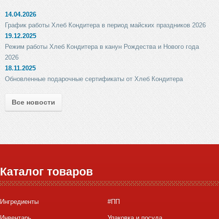
14.04.2026
График работы Хлеб Кондитера в период майских праздников 2026
19.12.2025
Режим работы Хлеб Кондитера в канун Рождества и Нового года
2026
18.11.2025
Обновленные подарочные сертификаты от Хлеб Кондитера
Все новости
Каталог товаров
Ингредиенты
#ПП
Инвентарь
Упаковка и посуда