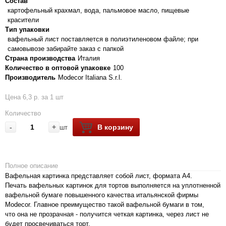
Состав
картофельный крахмал, вода, пальмовое масло, пищевые
красители
Тип упаковки
вафельный лист поставляется в полиэтиленовом файле; при
самовывозе забирайте заказ с папкой
Страна производства
Италия
Количество в оптовой упаковке
100
Производитель
Modecor Italiana S.r.l.
Цена 6,3 р. за 1 шт
Количество
-
+
В корзину
шт
Полное описание
Вафельная картинка представляет собой лист, формата А4.
Печать вафельных картинок для тортов выполняется на уплотненной
вафельной бумаге повышенного качества итальянской фирмы
Modecor. Главное преимущество такой вафельной бумаги в том,
что она не прозрачная - получится четкая картинка, через лист не
будет просвечиваться торт.