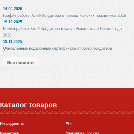
14.04.2026
График работы Хлеб Кондитера в период майских праздников 2026
19.12.2025
Режим работы Хлеб Кондитера в канун Рождества и Нового года
2026
18.11.2025
Обновленные подарочные сертификаты от Хлеб Кондитера
Все новости
Каталог товаров
Ингредиенты
#ПП
Инвентарь
Упаковка и посуда