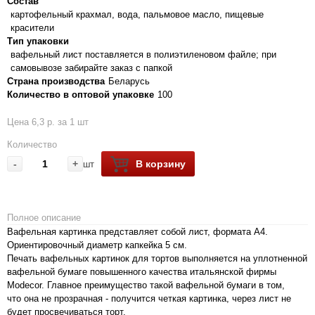
Состав
картофельный крахмал, вода, пальмовое масло, пищевые
красители
Тип упаковки
вафельный лист поставляется в полиэтиленовом файле; при
самовывозе забирайте заказ с папкой
Страна производства
Беларусь
Количество в оптовой упаковке
100
Цена 6,3 р. за 1 шт
Количество
-
+
В корзину
шт
Полное описание
Вафельная картинка представляет собой лист, формата А4.
Ориентировочный диаметр капкейка 5 см.
Печать вафельных картинок для тортов выполняется на уплотненной
вафельной бумаге повышенного качества итальянской фирмы
Modecor. Главное преимущество такой вафельной бумаги в том,
что она не прозрачная - получится четкая картинка, через лист не
будет просвечиваться торт.