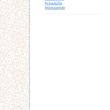
#свадьба
#крещение