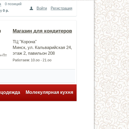
а
0 позиций
Войти
Регистрация
му
0 р.
н
Магазин для кондитеров
ТЦ "Корона"
Минск, ул. Кальварийская 24,
этаж 2, павильон 208
Пн-Пт
Работаем: 10.оо - 21.оо
ецодежда
Молекулярная кухня