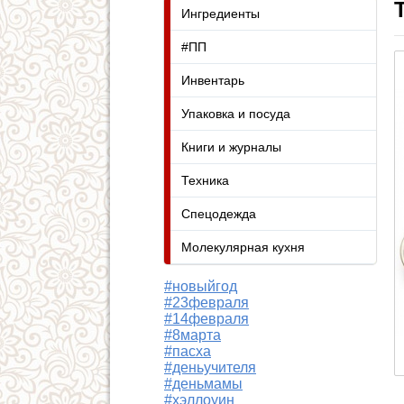
Ингредиенты
#ПП
Инвентарь
Упаковка и посуда
Книги и журналы
Техника
Спецодежда
Молекулярная кухня
#новыйгод
#23февраля
#14февраля
#8марта
#пасха
#деньучителя
#деньмамы
#хэллоуин