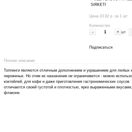
SIRKETI
Цена 10,92 р. за 1 шт
Количество
-
+
шт
Подписаться
Полное описание
Топпинги являются отличным дополнением и украшением для любых ко
пироженых. Но этим их назначение не ограничивется - можно использ
коктейлей, для кофе и даже приготовления гастрономических соусов.
отличаются своей густотой и плотностью, ярко выраженными вкусами,
флаконе.