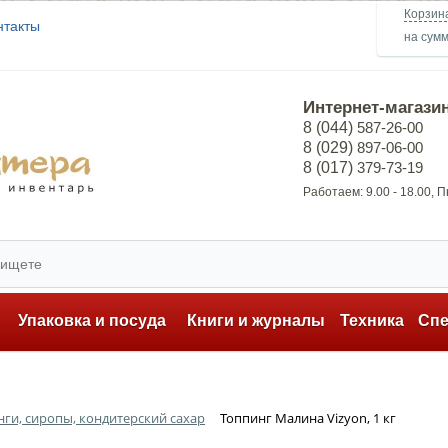
Корзин
нтакты
на сум
Интернет-магази
8 (044)
587-26-00
8 (029)
897-06-00
8 (017)
379-73-19
Работаем: 9.00 - 18.00, 
ь
Упаковка и посуда
Книги и журналы
Техника
Сп
ги, сиропы, кондитерский сахар
Топпинг Малина Vizyon, 1 кг