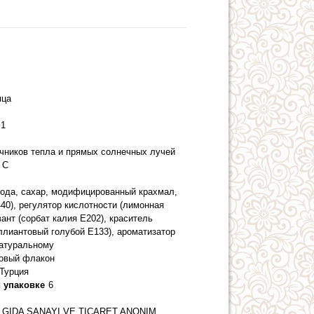
яца
1
очников тепла и прямых солнечных лучей
 С
вода, сахар, модифицированный крахмал,
440), регулятор кислотности (лимонная
вант (сорбат калия Е202), краситель
ллиантовый голубой E133), ароматизатор
натуральному
овый флакон
Турция
 упаковке
6
GIDA SANAYI VE TICARET ANONIM