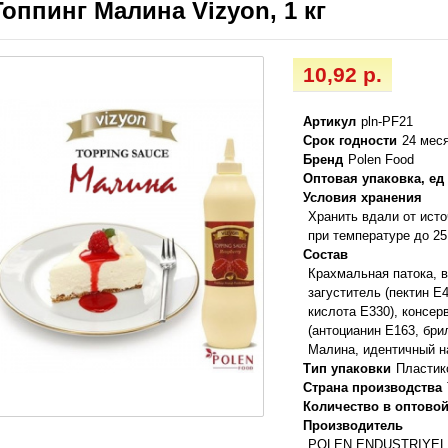
Топпинг Малина Vizyon, 1 кг
10,92 р.
Артикул
pln-PF21
Срок годности
24 мес
Бренд
Polen Food
Оптовая упаковка, ед
Условия хранения
Хранить вдали от ист
при температуре до 25
Состав
Крахмальная патока, 
загуститель (пектин Е
кислота Е330), консер
(антоцианин E163, бри
Малина, идентичный 
Тип упаковки
Пластик
Страна производства
Количество в оптовой
Производитель
POLEN ENDUSTRIYEL 