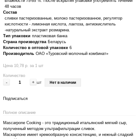
влажности 75-85 %. После вскрытия упаковки употреблять течении
48 часов
Состав
сливки пастеризованные, молоко пастеризованное, регулятор
кислотности - лимонная кислота, лактоза, антиокислитель
-натуральный экстракт розмарина.
Тип упаковки
пластиковая банка
Страна производства
Беларусь
Количество в оптовой упаковке
6
Производитель
ОАО «Туровский молочный комбинат»
Цена 10,78 р. за 1 шт
Количество
-
+
шт
Нет в наличии
Подписаться
Полное описание
Mascarpone Cooking - это традиционный итальянский мягкий сыр,
полученный методом ультрафильтрации сливок.
Маскарпоне имеет кремообразную консистенцию, и нежный сладкий