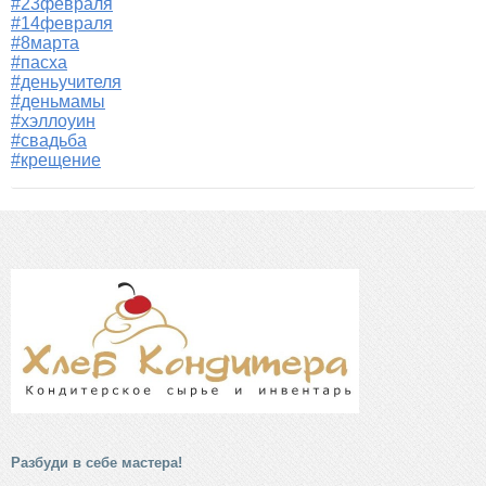
#23февраля
#14февраля
#8марта
#пасха
#деньучителя
#деньмамы
#хэллоуин
#свадьба
#крещение
Разбуди в себе мастера!