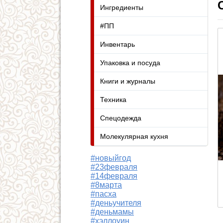
Ингредиенты
#ПП
Инвентарь
Упаковка и посуда
Книги и журналы
Техника
Спецодежда
Молекулярная кухня
#новыйгод
#23февраля
#14февраля
#8марта
#пасха
#деньучителя
#деньмамы
#хэллоуин