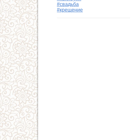
#свадьба
#крещение