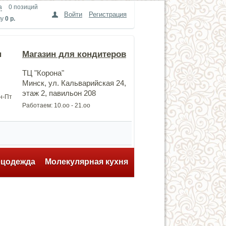
а
0 позиций
Войти
Регистрация
му
0 р.
н
Магазин для кондитеров
ТЦ "Корона"
Минск, ул. Кальварийская 24,
этаж 2, павильон 208
Пн-Пт
Работаем: 10.оо - 21.оо
ецодежда
Молекулярная кухня