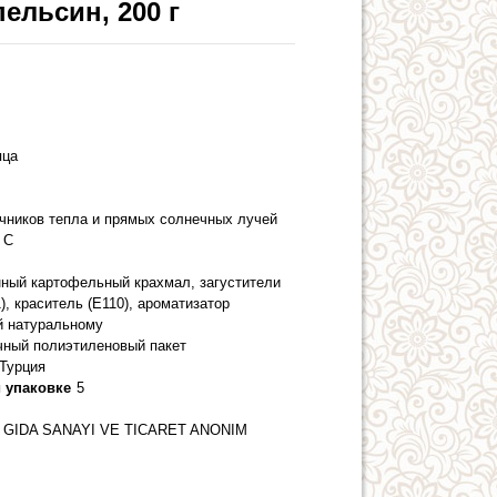
ельсин, 200 г
яца
очников тепла и прямых солнечных лучей
 С
ный картофельный крахмал, загустители
), краситель (Е110), ароматизатор
й натуральному
чный полиэтиленовый пакет
Турция
 упаковке
5
GIDA SANAYI VE TICARET ANONIM