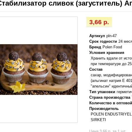
Стабилизатор сливок (загуститель) Ап
3,66 р.
Артикул
pln-47
Срок годности
24 мес
Бренд
Polen Food
Условия хранения
Хранить вдали от ист
при температуре до 25
Состав
cахар, модифицирован
(альгинат натрия Е 401
"апельсин" идентичны
Тип упаковки
гермети
Страна производства
Количество в оптовой
Производитель
POLEN ENDUSTRIYEL 
SIRKETI
Цена 3,66 р. за 1 шт