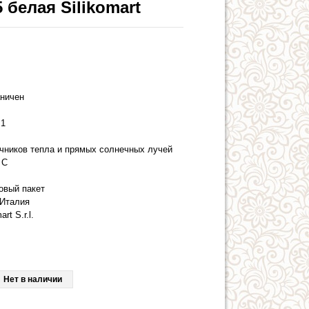
белая Silikomart
аничен
1
очников тепла и прямых солнечных лучей
 С
овый пакет
Италия
art S.r.l.
Нет в наличии