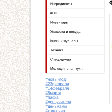
Ингредиенты
#ПП
Инвентарь
Упаковка и посуда
Книги и журналы
Техника
Спецодежда
Молекулярная кухня
#новыйгод
#23февраля
#14февраля
#8марта
#пасха
#деньучителя
#деньмамы
#хэллоуин