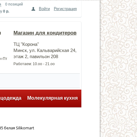
а
0 позиций
Войти
Регистрация
му
0 р.
н
Магазин для кондитеров
ТЦ "Корона"
Минск, ул. Кальварийская 24,
этаж 2, павильон 208
Пн-Пт
Работаем: 10.оо - 21.оо
ецодежда
Молекулярная кухня
 белая Silikomart