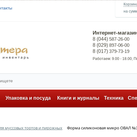
Корзин
нтакты
на сум
Интернет-магази
8 (044)
587-26-00
8 (029)
897-06-00
8 (017)
379-73-19
Работаем: 9.00 - 18.00, 
ь
Упаковка и посуда
Книги и журналы
Техника
Сп
ля муссовых тортов и пирожных
Форма силиконовая микро ОВАЛ №35