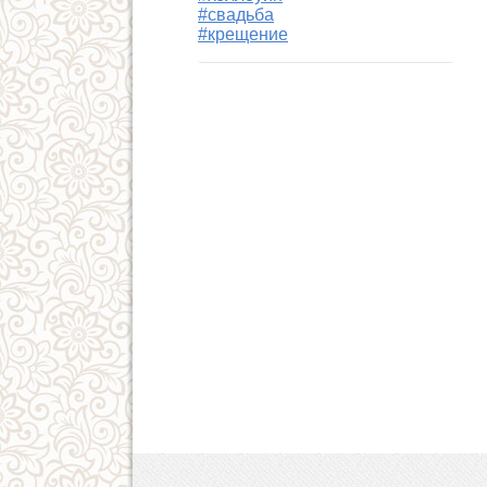
#свадьба
#крещение