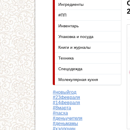
Ингредиенты
#ПП
Инвентарь
Упаковка и посуда
Книги и журналы
Техника
Спецодежда
Молекулярная кухня
#новыйгод
#23февраля
#14февраля
#8марта
#пасха
#деньучителя
#деньмамы
#хэллоуин