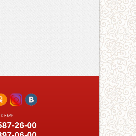
 с нами:
87-26-00
97-06-00