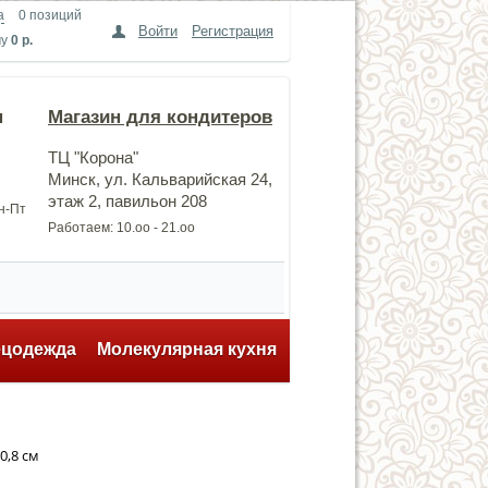
а
0 позиций
Войти
Регистрация
му
0 р.
н
Магазин для кондитеров
ТЦ "Корона"
Минск, ул. Кальварийская 24,
этаж 2, павильон 208
Пн-Пт
Работаем: 10.оо - 21.оо
ецодежда
Молекулярная кухня
0,8 см