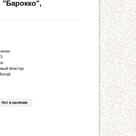
 "Барокко",
аничен
3
он
овый блистер
Китай
Нет в наличии