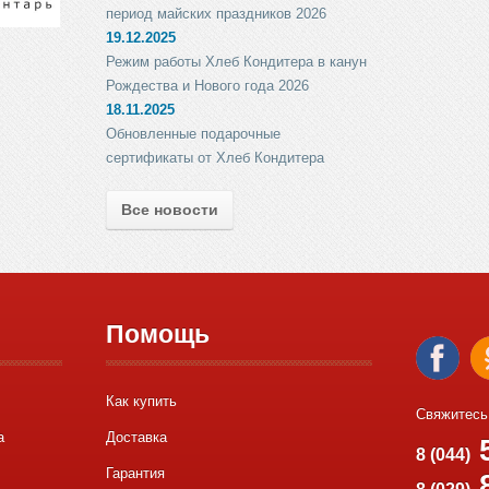
период майских праздников 2026
19.12.2025
Режим работы Хлеб Кондитера в канун
Рождества и Нового года 2026
18.11.2025
Обновленные подарочные
сертификаты от Хлеб Кондитера
Все новости
Помощь
Как купить
Свяжитесь
а
Доставка
5
8 (044)
Гарантия
8