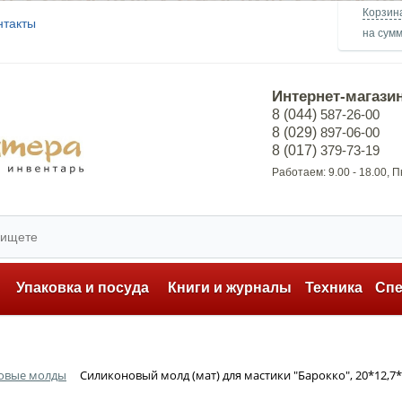
Корзин
нтакты
на сум
Интернет-магази
8 (044)
587-26-00
8 (029)
897-06-00
8 (017)
379-73-19
Работаем: 9.00 - 18.00, 
ь
Упаковка и посуда
Книги и журналы
Техника
Сп
овые молды
Силиконовый молд (мат) для мастики "Барокко", 20*12,7*