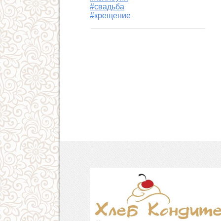
#свадьба
#крещение