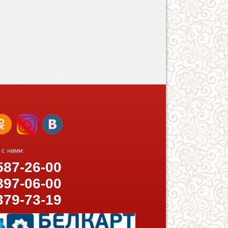
 с нами:
87-26-00
97-06-00
379-73-19