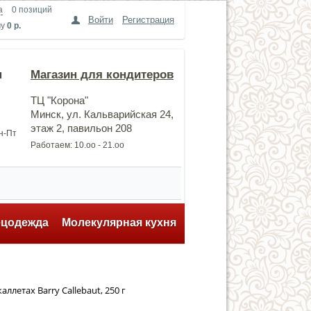
а
0 позиций
Войти
Регистрация
му
0 р.
н
Магазин для кондитеров
ТЦ "Корона"
Минск, ул. Кальварийская 24,
этаж 2, павильон 208
Пн-Пт
Работаем: 10.оо - 21.оо
ецодежда
Молекулярная кухня
ллетах Barry Callebaut, 250 г