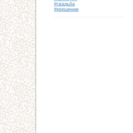
#свадьба
#крещение