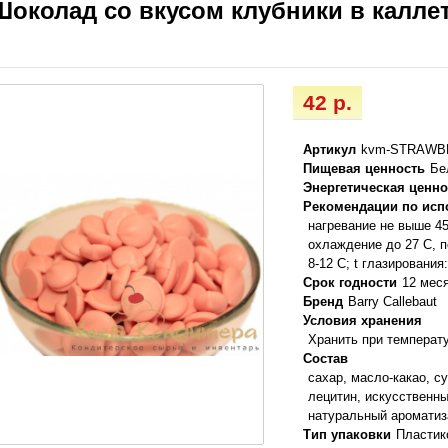
Шоколад со вкусом клубники в каллета
42 р.
Артикул
kvm-STRAWBE
Пищевая ценность
Бе
Энергетическая ценно
Рекомендации по ис
нагревание не выше 45
охлаждение до 27 С, п
8-12 С; t глазирования
Срок годности
12 мес
Бренд
Barry Callebaut
Условия хранения
Хранить при температу
Состав
сахар, масло-какао, с
лецитин, искусственны
натуральный ароматиз
Тип упаковки
Пластик