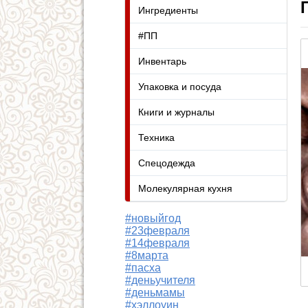
Ингредиенты
#ПП
Инвентарь
Упаковка и посуда
Книги и журналы
Техника
Спецодежда
Молекулярная кухня
#новыйгод
#23февраля
#14февраля
#8марта
#пасха
#деньучителя
#деньмамы
#хэллоуин