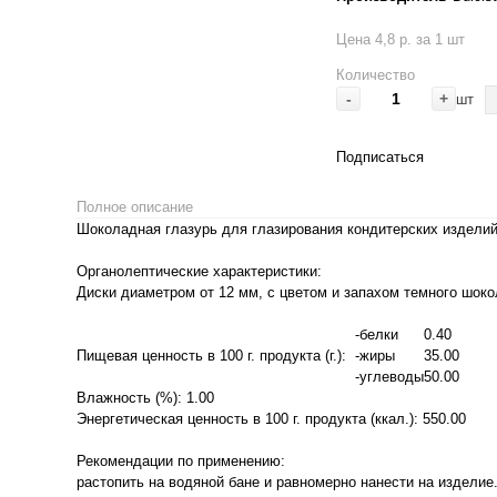
Цена 4,8 р. за 1 шт
Количество
-
+
шт
Подписаться
Полное описание
Шоколадная глазурь для глазирования кондитерских изделий
Органолептические характеристики:
Диски диаметром от 12 мм, с цветом и запахом темного шоко
-белки
0.40
Пищевая ценность в 100 г. продукта (г.):
-жиры
35.00
-углеводы
50.00
Влажность (%): 1.00
Энергетическая ценность в 100 г. продукта (ккал.): 550.00
Рекомендации по применению:
растопить на водяной бане и равномерно нанести на изделие