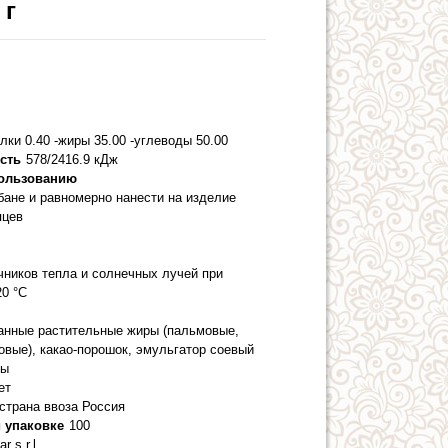
 г
елки 0.40 -жиры 35.00 -углеводы 50.00
сть
578/2416.9 кДж
пользованию
бане и равномерно нанести на изделие
яцев
чников тепла и солнечных лучей при
20 °C
ванные растительные жиры (пальмовые,
овые), какао-порошок, эмульгатор соевый
ры
ет
страна ввоза Россия
 упаковке
100
ar s.r.l.