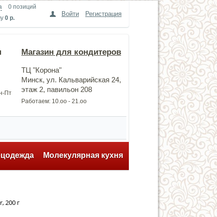
а
0 позиций
Войти
Регистрация
му
0 р.
н
Магазин для кондитеров
ТЦ "Корона"
Минск, ул. Кальварийская 24,
этаж 2, павильон 208
Пн-Пт
Работаем: 10.оо - 21.оо
ецодежда
Молекулярная кухня
, 200 г