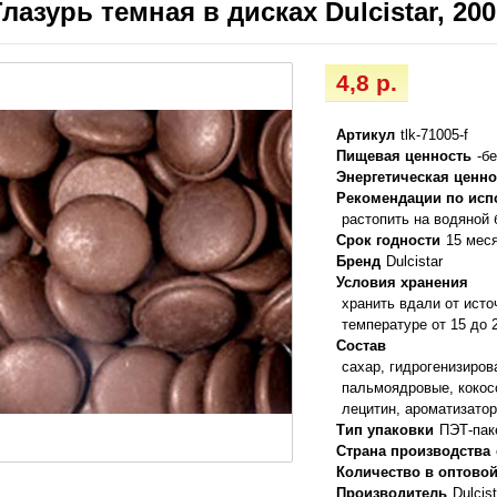
Глазурь темная в дисках Dulcistar, 200
4,8 р.
Артикул
tlk-71005-f
Пищевая ценность
-б
Энергетическая ценно
Рекомендации по ис
растопить на водяной 
Срок годности
15 мес
Бренд
Dulcistar
Условия хранения
хранить вдали от исто
температуре от 15 до 
Состав
сахар, гидрогенизиро
пальмоядровые, кокос
лецитин, ароматизато
Тип упаковки
ПЭТ-пак
Страна производства
Количество в оптовой
Производитель
Dulcist