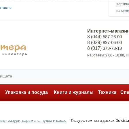
Корзин
нтакты
на сум
Интернет-магази
8 (044)
587-26-00
8 (029)
897-06-00
8 (017)
379-73-19
Работаем: 9.00 - 18.00, 
ь
Упаковка и посуда
Книги и журналы
Техника
Сп
д, глазури, карамель, пудра и какао
Глазурь темная в дисках Dulcistar