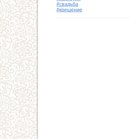
#свадьба
#крещение