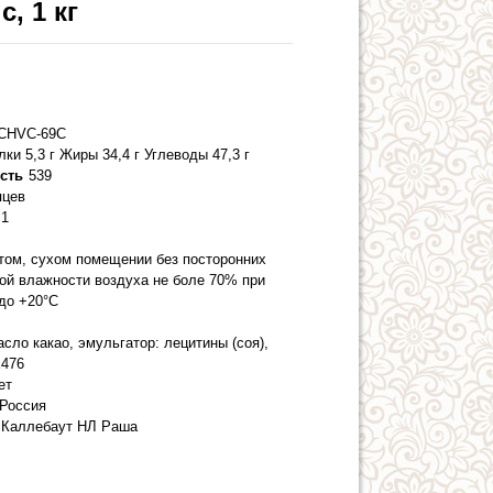
, 1 кг
CHVC-69C
лки 5,3 г Жиры 34,4 г Углеводы 47,3 г
сть
539
яцев
1
стом, сухом помещении без посторонних
ной влажности воздуха не боле 70% при
 до +20°C
асло какао, эмульгатор: лецитины (соя),
Е476
ет
Россия
 Каллебаут НЛ Раша