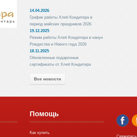
14.04.2026
График работы Хлеб Кондитера в
период майских праздников 2026
19.12.2025
Режим работы Хлеб Кондитера в канун
Рождества и Нового года 2026
18.11.2025
Обновленные подарочные
сертификаты от Хлеб Кондитера
Все новости
Помощь
Как купить
Свяжитесь