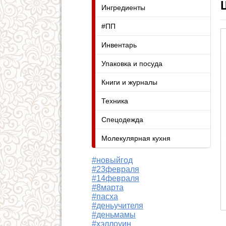
Ингредиенты
#ПП
Инвентарь
Упаковка и посуда
Книги и журналы
Техника
Спецодежда
Молекулярная кухня
#новыйгод
#23февраля
#14февраля
#8марта
#пасха
#деньучителя
#деньмамы
#хэллоуин