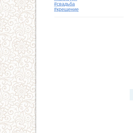
#свадьба
#крещение