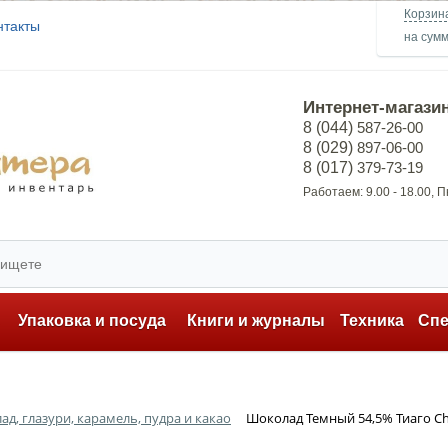
Корзин
нтакты
на сум
Интернет-магази
8 (044)
587-26-00
8 (029)
897-06-00
8 (017)
379-73-19
Работаем: 9.00 - 18.00, 
ь
Упаковка и посуда
Книги и журналы
Техника
Сп
д, глазури, карамель, пудра и какао
Шоколад Темный 54,5% Тиаго Cho