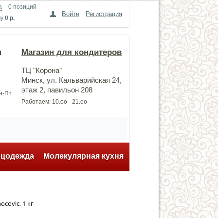
а
0 позиций
Войти
Регистрация
му
0 р.
н
Магазин для кондитеров
ТЦ "Корона"
Минск, ул. Кальварийская 24,
этаж 2, павильон 208
Пн-Пт
Работаем: 10.оо - 21.оо
ецодежда
Молекулярная кухня
covic, 1 кг