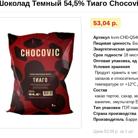
Шоколад Темный 54,5% Тиаго Chocovic
53,04 р.
Артикул
kvm-CHD-Q54
Пищевая ценность
Бе
Энергетическая ценно
Срок годности
18 мес
Оптовая упаковка, ед
Условия хранения
Продукт хранить в чи
запахов и относитель
температуре от +12°C
Состав
какао тертое, сахар, м
ванилин, эмульгатор 
Тип упаковки
ПЭТ-пак
Страна производства
Производитель
Барри
Цена 53,04 р. за 1 шт