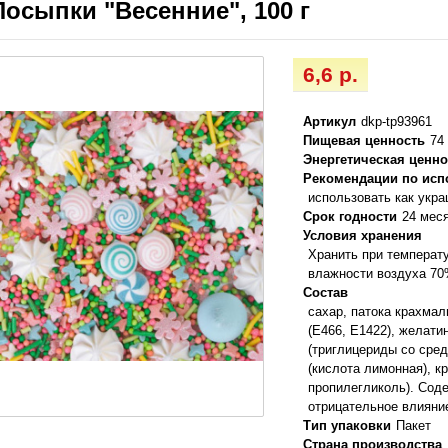
Посыпки "Весенние", 100 г
6,6 р.
Артикул
dkp-tp93961
Пищевая ценность
74
Энергетическая ценно
Рекомендации по ис
использовать как укр
Срок годности
24 мес
Условия хранения
Хранить при температ
влажности воздуха 7
Состав
сахар, патока крахмал
(Е466, Е1422), желати
(триглицериды со сред
(кислота лимонная), кр
пропилегликоль). Соде
отрицательное влияние
Тип упаковки
Пакет
Страна производства