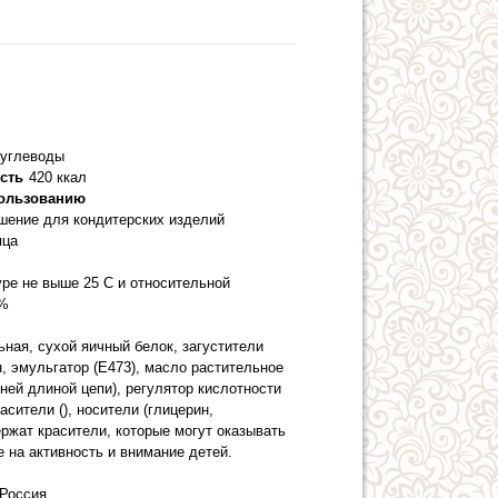
 углеводы
сть
420 ккал
пользованию
ашение для кондитерских изделий
яца
уре не выше 25 С и относительной
0%
ьная, сухой яичный белок, загустители
н, эмульгатор (Е473), масло растительное
ней длиной цепи), регулятор кислотности
асители (), носители (глицерин,
ржат красители, которые могут оказывать
 на активность и внимание детей.
Россия