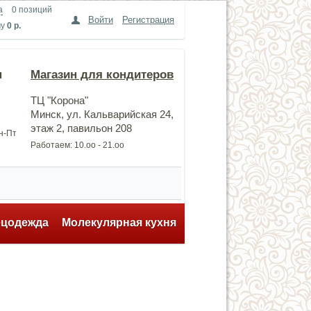
а
0 позиций
Войти
Регистрация
му
0 р.
н
Магазин для кондитеров
ТЦ "Корона"
Минск, ул. Кальварийская 24,
этаж 2, павильон 208
Пн-Пт
Работаем: 10.оо - 21.оо
ецодежда
Молекулярная кухня