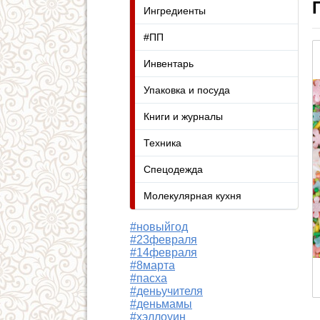
Ингредиенты
#ПП
Инвентарь
Упаковка и посуда
Книги и журналы
Техника
Спецодежда
Молекулярная кухня
#новыйгод
#23февраля
#14февраля
#8марта
#пасха
#деньучителя
#деньмамы
#хэллоуин