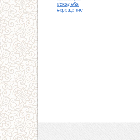
#свадьба
#крещение