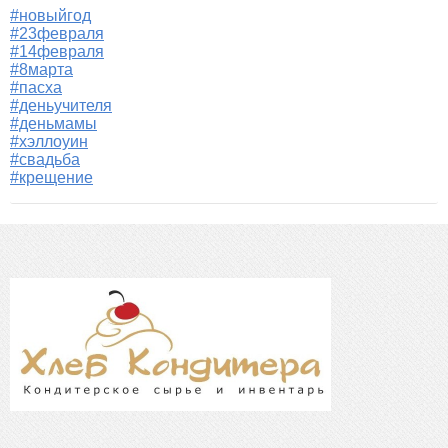
#новыйгод
#23февраля
#14февраля
#8марта
#пасха
#деньучителя
#деньмамы
#хэллоуин
#свадьба
#крещение