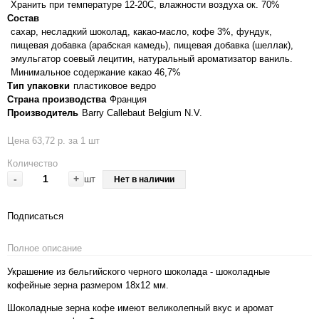
Хранить при температуре 12-20С, влажности воздуха ок. 70%
Состав
сахар, несладкий шоколад, какао-масло, кофе 3%, фундук,
пищевая добавка (арабская камедь), пищевая добавка (шеллак),
эмульгатор соевый лецитин, натуральный ароматизатор ваниль.
Минимальное содержание какао 46,7%
Тип упаковки
пластиковое ведро
Страна производства
Франция
Производитель
Barry Callebaut Belgium N.V.
Цена 63,72 р. за 1 шт
Количество
-
+
шт
Нет в наличии
Подписаться
Полное описание
Украшение из бельгийского черного шоколада - шоколадные
кофейные зерна размером 18х12 мм.
Шоколадные зерна кофе имеют великолепный вкус и аромат