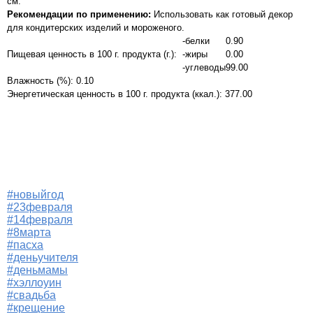
см.
Рекомендации по применению:
Использовать как готовый декор
для кондитерских изделий и мороженого.
-белки
0.90
Пищевая ценность в 100 г. продукта (г.):
-жиры
0.00
-углеводы
99.00
Влажность (%): 0.10
Энергетическая ценность в 100 г. продукта (ккал.): 377.00
#новыйгод
#23февраля
#14февраля
#8марта
#пасха
#деньучителя
#деньмамы
#хэллоуин
#свадьба
#крещение