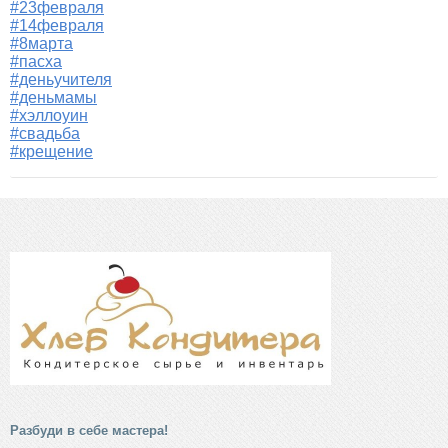
#23февраля
#14февраля
#8марта
#пасха
#деньучителя
#деньмамы
#хэллоуин
#свадьба
#крещение
Разбуди в себе мастера!