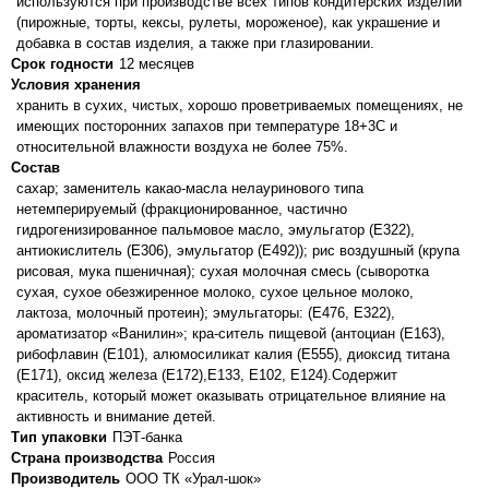
используются при производстве всех типов кондитерских изделий
(пирожные, торты, кексы, рулеты, мороженое), как украшение и
добавка в состав изделия, а также при глазировании.
Срок годности
12 месяцев
Условия хранения
хранить в сухих, чистых, хорошо проветриваемых помещениях, не
имеющих посторонних запахов при температуре 18+3С и
относительной влажности воздуха не более 75%.
Состав
сахар; заменитель какао-масла нелауринового типа
нетемперируемый (фракционированное, частично
гидрогенизированное пальмовое масло, эмульгатор (Е322),
антиокислитель (Е306), эмульгатор (Е492)); рис воздушный (крупа
рисовая, мука пшеничная); сухая молочная смесь (сыворотка
сухая, сухое обезжиренное молоко, сухое цельное молоко,
лактоза, молочный протеин); эмульгаторы: (Е476, Е322),
ароматизатор «Ванилин»; кра-ситель пищевой (антоциан (Е163),
рибофлавин (Е101), алюмосиликат калия (Е555), диоксид титана
(Е171), оксид железа (Е172),Е133, Е102, Е124).Содержит
краситель, который может оказывать отрицательное влияние на
активность и внимание детей.
Тип упаковки
ПЭТ-банка
Страна производства
Россия
Производитель
ООО ТК «Урал-шок»