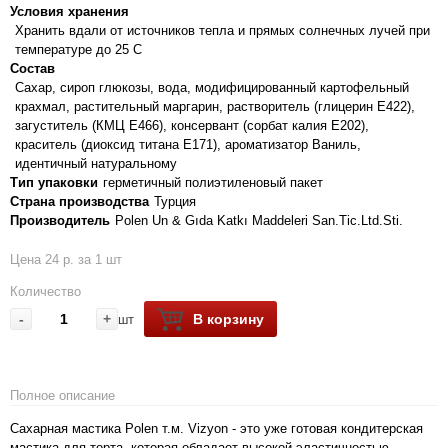
Условия хранения
Хранить вдали от источников тепла и прямых солнечных лучей при
температуре до 25 С
Состав
Сахар, сироп глюкозы, вода, модифицированный картофельный
крахмал, растительный маргарин, растворитель (глицерин E422),
загуститель (КМЦ E466), консервант (сорбат калия Е202),
краситель (диоксид титана Е171), ароматизатор Ваниль,
идентичный натуральному
Тип упаковки
герметичный полиэтиленовый пакет
Страна производства
Турция
Производитель
Polen Un & Gıda Katkı Maddeleri San.Tic.Ltd.Sti.
Цена 24 р. за 1 шт
Количество
-
+
В корзину
шт
Полное описание
Сахарная мастика Polen т.м. Vizyon - это уже готовая кондитерская
мастика для торта, которая обладает высокой эластичностью,