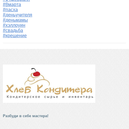
#8марта
#пасха
#деньучителя
#деньмамы
#хэллоуин
#свадьба
#крещение
Разбуди в себе мастера!