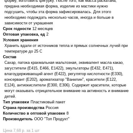
форму, изготовить фигурку. После того, как масса раскатана,
придана необходимая форма, изделие из мастики нужно
подсушить, чтобы эта форма зафиксировалась. Для этого
необходимо подождать несколько часов, иногда и больше в
зависимости от украшения
Срок годности
12 месяцев
Оптовая упаковка, ед
2
Условия хранения
Хранить вдали от источников тепла и прямых солнечных лучей при
температуре до 25 С
Состав
Сахар, патока крахмальная мальтозная, эквивалент масла какао,
загустители (E415, E466, E1422), эмульгаторы (E432, E471),
влагоудерживающий агент (E422), регулятор кислотности (Е330),
консервант (E202), ароматизатор "Ванилин", красители (E122,
E124), антиокислители (Е300, Е306). Содержит красители, которые
могут оказывать отрицательное внимание на активность и внимание
детей.
Тип упаковки
Пластиковый пакет
Страна производства
Россия
Количество в оптовой упаковке
8
Производитель
ООО "Топ Продукт"
Цена 7,68 р. за 1 шт