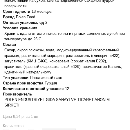
консистенции на сухой, слегка подпыленной сахарной пудрой
поверхности.
Срок годности
18 месяцев
Бренд
Polen Food
Оптовая упаковка, ед
2
Условия хранения
Хранить вдали от источников тепла и прямых солнечных лучей при
температуре до 25 С
Состав
Сахар, сироп глюкозы, вода, модифицированный картофельный
крахмал, растительный маргарин, растворитель (глицерин E422),
загуститель (КМЦ E466), консервант (сорбат калия Е202),
краситель (красный очаровательный E129), ароматизатор Ваниль,
идентичный натуральному
Тип упаковки
Пластиковый пакет
Страна производства
Турция
Количество в оптовой упаковке
12
Производитель
POLEN ENDUSTRIYEL GIDA SANAYI VE TICARET ANONIM
SIRKETI
Цена 8,34 р. за 1 шт
Количество