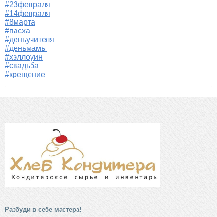
#23февраля
#14февраля
#8марта
#пасха
#деньучителя
#деньмамы
#хэллоуин
#свадьба
#крещение
Разбуди в себе мастера!