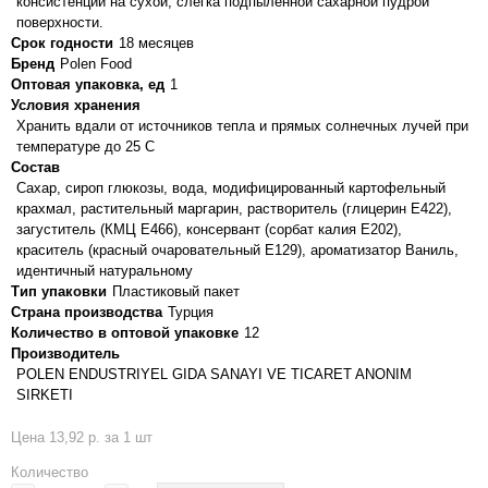
консистенции на сухой, слегка подпыленной сахарной пудрой
поверхности.
Срок годности
18 месяцев
Бренд
Polen Food
Оптовая упаковка, ед
1
Условия хранения
Хранить вдали от источников тепла и прямых солнечных лучей при
температуре до 25 С
Состав
Сахар, сироп глюкозы, вода, модифицированный картофельный
крахмал, растительный маргарин, растворитель (глицерин E422),
загуститель (КМЦ E466), консервант (сорбат калия Е202),
краситель (красный очаровательный E129), ароматизатор Ваниль,
идентичный натуральному
Тип упаковки
Пластиковый пакет
Страна производства
Турция
Количество в оптовой упаковке
12
Производитель
POLEN ENDUSTRIYEL GIDA SANAYI VE TICARET ANONIM
SIRKETI
Цена 13,92 р. за 1 шт
Количество