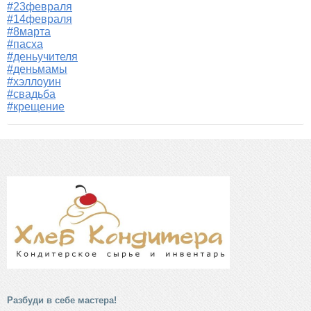
#23февраля
#14февраля
#8марта
#пасха
#деньучителя
#деньмамы
#хэллоуин
#свадьба
#крещение
Разбуди в себе мастера!