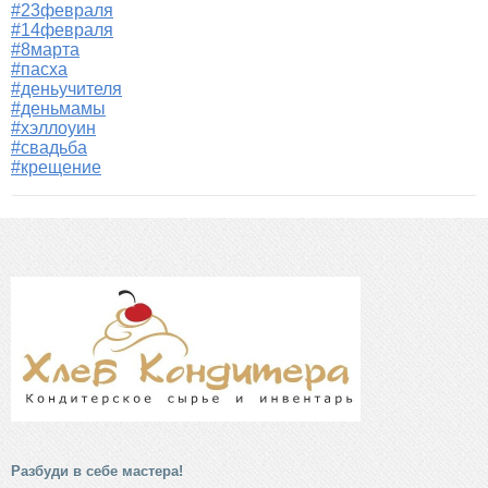
#23февраля
#14февраля
#8марта
#пасха
#деньучителя
#деньмамы
#хэллоуин
#свадьба
#крещение
Разбуди в себе мастера!