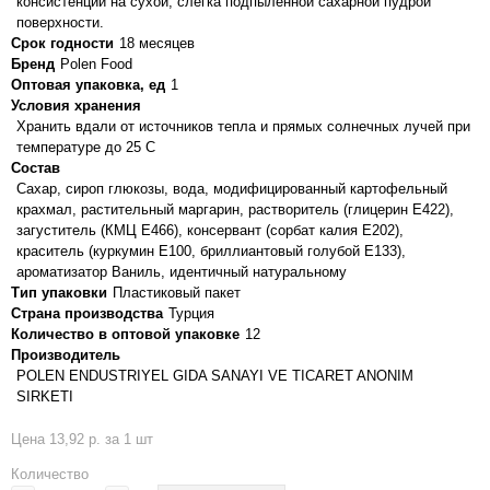
консистенции на сухой, слегка подпыленной сахарной пудрой
поверхности.
Срок годности
18 месяцев
Бренд
Polen Food
Оптовая упаковка, ед
1
Условия хранения
Хранить вдали от источников тепла и прямых солнечных лучей при
температуре до 25 С
Состав
Сахар, сироп глюкозы, вода, модифицированный картофельный
крахмал, растительный маргарин, растворитель (глицерин E422),
загуститель (КМЦ E466), консервант (сорбат калия Е202),
краситель (куркумин Е100, бриллиантовый голубой E133),
ароматизатор Ваниль, идентичный натуральному
Тип упаковки
Пластиковый пакет
Страна производства
Турция
Количество в оптовой упаковке
12
Производитель
POLEN ENDUSTRIYEL GIDA SANAYI VE TICARET ANONIM
SIRKETI
Цена 13,92 р. за 1 шт
Количество