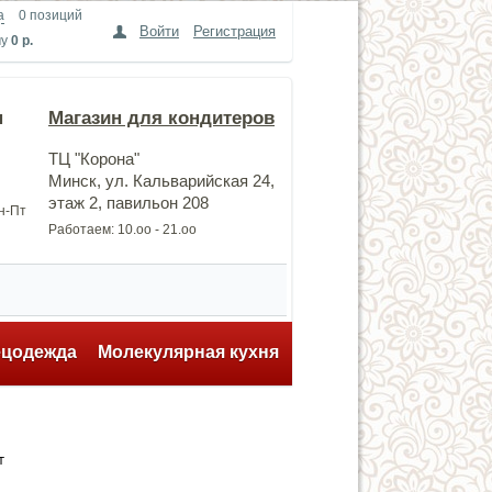
а
0 позиций
Войти
Регистрация
му
0 р.
н
Магазин для кондитеров
ТЦ "Корона"
Минск, ул. Кальварийская 24,
этаж 2, павильон 208
Пн-Пт
Работаем: 10.оо - 21.оо
ецодежда
Молекулярная кухня
т