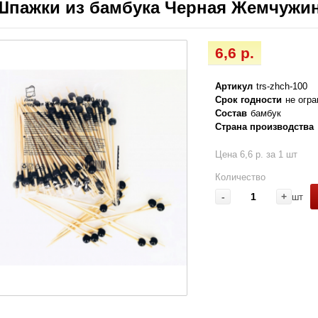
Шпажки из бамбука Черная Жемчужина
6,6 р.
Артикул
trs-zhch-100
Срок годности
не огр
Состав
бамбук
Страна производства
Цена 6,6 р. за 1 шт
Количество
-
+
шт