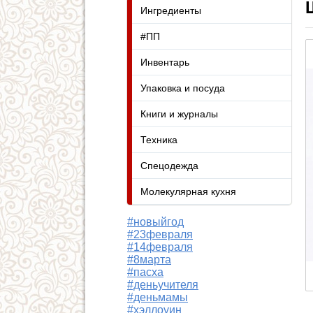
Ингредиенты
#ПП
Инвентарь
Упаковка и посуда
Книги и журналы
Техника
Спецодежда
Молекулярная кухня
#новыйгод
#23февраля
#14февраля
#8марта
#пасха
#деньучителя
#деньмамы
#хэллоуин