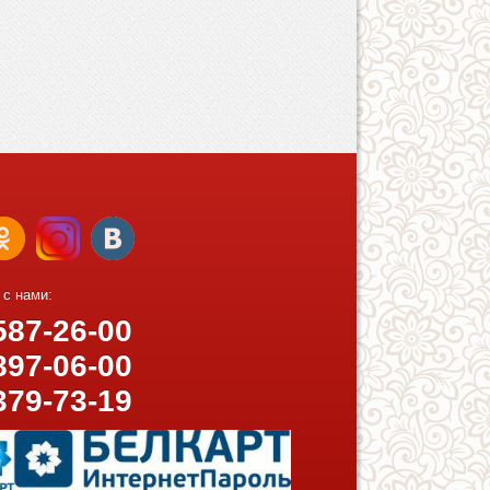
 с нами:
87-26-00
97-06-00
379-73-19