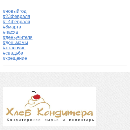
#новыйгод
#23февраля
#14февраля
#8марта
#пасха
#деньучителя
#деньмамы
#хэллоуин
#свадьба
#крещение