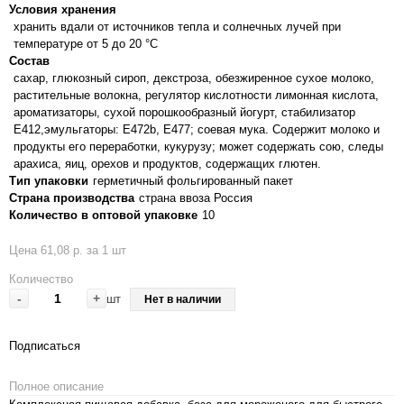
Условия хранения
хранить вдали от источников тепла и солнечных лучей при
температуре от 5 до 20 °C
Состав
сахар, глюкозный сироп, декстроза, обезжиренное сухое молоко,
растительные волокна, регулятор кислотности лимонная кислота,
ароматизаторы, сухой порошкообразный йогурт, стабилизатор
E412,эмульгаторы: E472b, E477; соевая мука. Содержит молоко и
продукты его переработки, кукурузу; может содержать сою, следы
арахиса, яиц, орехов и продуктов, содержащих глютен.
Тип упаковки
герметичный фольгированный пакет
Страна производства
страна ввоза Россия
Количество в оптовой упаковке
10
Цена 61,08 р. за 1 шт
Количество
-
+
шт
Нет в наличии
Подписаться
Полное описание