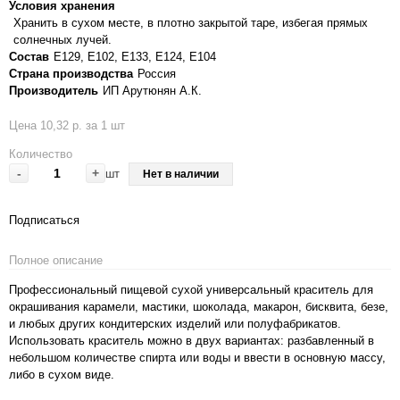
Условия хранения
Хранить в сухом месте, в плотно закрытой таре, избегая прямых
солнечных лучей.
Состав
E129, Е102, Е133, Е124, Е104
Страна производства
Россия
Производитель
ИП Арутюнян А.К.
Цена 10,32 р. за 1 шт
Количество
-
+
шт
Нет в наличии
Подписаться
Полное описание
Профессиональный пищевой сухой универсальный краситель для
окрашивания карамели, мастики, шоколада, макарон, бисквита, безе,
и любых других кондитерских изделий или полуфабрикатов.
Использовать краситель можно в двух вариантах: разбавленный в
небольшом количестве спирта или воды и ввести в основную массу,
либо в сухом виде.