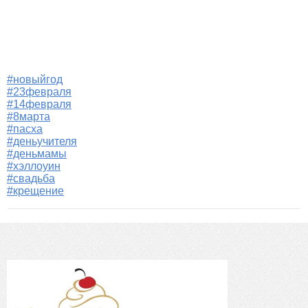
#новыйгод
#23февраля
#14февраля
#8марта
#пасха
#деньучителя
#деньмамы
#хэллоуин
#свадьба
#крещение