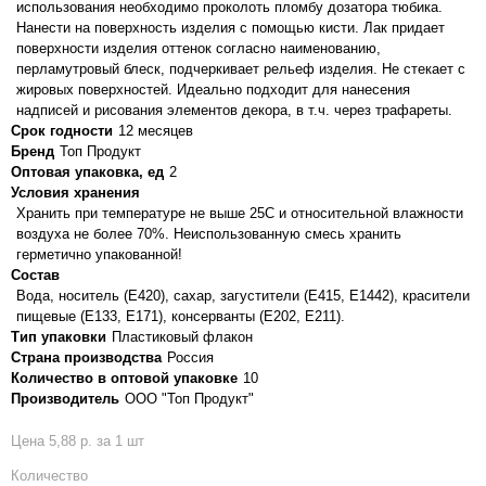
использования необходимо проколоть пломбу дозатора тюбика.
Нанести на поверхность изделия с помощью кисти. Лак придает
поверхности изделия оттенок согласно наименованию,
перламутровый блеск, подчеркивает рельеф изделия. Не стекает с
жировых поверхностей. Идеально подходит для нанесения
надписей и рисования элементов декора, в т.ч. через трафареты.
Срок годности
12 месяцев
Бренд
Топ Продукт
Оптовая упаковка, ед
2
Условия хранения
Хранить при температуре не выше 25С и относительной влажности
воздуха не более 70%. Неиспользованную смесь хранить
герметично упакованной!
Состав
Вода, носитель (E420), сахар, загустители (E415, E1442), красители
пищевые (E133, E171), консерванты (E202, E211).
Тип упаковки
Пластиковый флакон
Страна производства
Россия
Количество в оптовой упаковке
10
Производитель
ООО "Топ Продукт"
Цена 5,88 р. за 1 шт
Количество