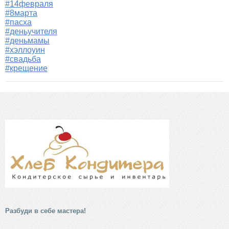
#14февраля
#8марта
#пасха
#деньучителя
#деньмамы
#хэллоуин
#свадьба
#крещение
Разбуди в себе мастера!