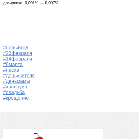
дозировка: 0,001% — 0,007%.
#новыйгод
#23февраля
#14февраля
#8марта
#пасха
#деньучителя
#деньмамы
#хэллоуин
#свадьба
#крещение