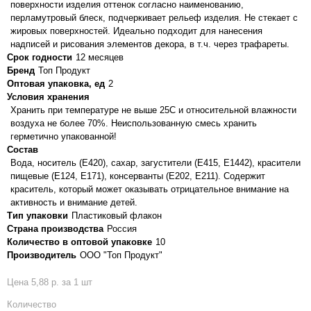
поверхности изделия оттенок согласно наименованию,
перламутровый блеск, подчеркивает рельеф изделия. Не стекает с
жировых поверхностей. Идеально подходит для нанесения
надписей и рисования элементов декора, в т.ч. через трафареты.
Срок годности
12 месяцев
Бренд
Топ Продукт
Оптовая упаковка, ед
2
Условия хранения
Хранить при температуре не выше 25С и относительной влажности
воздуха не более 70%. Неиспользованную смесь хранить
герметично упакованной!
Состав
Вода, носитель (E420), сахар, загустители (E415, E1442), красители
пищевые (E124, E171), консерванты (E202, E211). Содержит
краситель, который может оказывать отрицательное внимание на
активность и внимание детей.
Тип упаковки
Пластиковый флакон
Страна производства
Россия
Количество в оптовой упаковке
10
Производитель
ООО "Топ Продукт"
Цена 5,88 р. за 1 шт
Количество