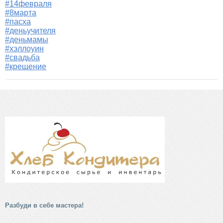
#14февраля
#8марта
#пасха
#деньучителя
#деньмамы
#хэллоуин
#свадьба
#крещение
Разбуди в себе мастера!