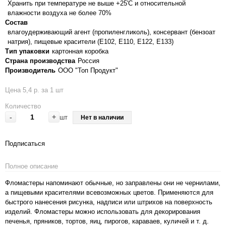
Хранить при температуре не выше +25'C и относительной
влажности воздуха не более 70%
Состав
влагоудерживающий агент (пропиленгликоль), консервант (бензоат
натрия), пищевые красители (Е102, Е110, Е122, Е133)
Тип упаковки
картонная коробка
Страна производства
Россия
Производитель
ООО "Топ Продукт"
Цена 5,4 р. за 1 шт
Количество
-
+
шт
Нет в наличии
Подписаться
Полное описание
Фломастеры напоминают обычные, но заправлены они не чернилами,
а пищевыми красителями всевозможных цветов. Применяются для
быстрого нанесения рисунка, надписи или штрихов на поверхность
изделий. Фломастеры можно использовать для декорирования
печенья, пряников, тортов, яиц, пирогов, караваев, куличей и т. д.