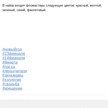
В набор входят фломастеры следующих цветов: красный, желтый,
зеленый, синий, фиолетовый.
#новыйгод
#23февраля
#14февраля
#8марта
#пасха
#деньучителя
#деньмамы
#хэллоуин
#свадьба
#крещение