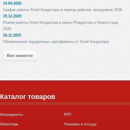
14.04.2026
График работы Хлеб Кондитера в период майских праздников 2026
19.12.2025
Режим работы Хлеб Кондитера в канун Рождества и Нового года
2026
18.11.2025
Обновленные подарочные сертификаты от Хлеб Кондитера
Все новости
Каталог товаров
Ингредиенты
#ПП
Инвентарь
Упаковка и посуда