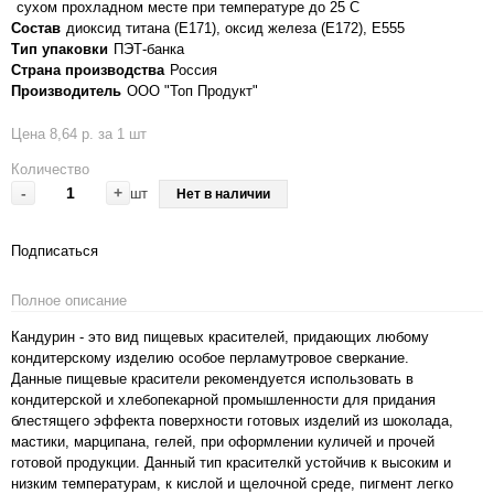
сухом прохладном месте при температуре до 25 С
Состав
диоксид титана (Е171), оксид железа (Е172), E555
Тип упаковки
ПЭТ-банка
Страна производства
Россия
Производитель
ООО "Топ Продукт"
Цена 8,64 р. за 1 шт
Количество
-
+
шт
Нет в наличии
Подписаться
Полное описание
Кандурин - это вид пищевых красителей, придающих любому
кондитерскому изделию особое перламутровое сверкание.
Данные пищевые красители рекомендуется использовать в
кондитерской и хлебопекарной промышленности для придания
блестящего эффекта поверхности готовых изделий из шоколада,
мастики, марципана, гелей, при оформлении куличей и прочей
готовой продукции. Данный тип красителкй устойчив к высоким и
низким температурам, к кислой и щелочной среде, пигмент легко