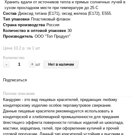
Хранить вдали от источников тепла и прямых солнечных лучей в
сухом прохладном месте при температуре до 25 С
Состав
Диоксид титана (Е171), оксид железа (Е172), E555.
Тип упаковки
Пластиковый флакон
Страна производства
Россия
Количество в оптовой упаковке
30
Производитель
ООО "Топ Продукт"
Цена 10,2 р. за 1 шт
Количество
-
+
шт
Нет в наличии
Подписаться
Полное описание
Кандурин - это вид пищевых красителей, придающих любому
кондитерскому изделию особое перламутровое сверкание.
Данные пищевые красители рекомендуется использовать в
кондитерской и хлебопекарной промышленности для придания
блестящего эффекта поверхности готовых изделий из шоколада,
мастики, марципана, гелей, при оформлении куличей и прочей
готовой продукции. Данный тип красителкй устойчив к высоким и