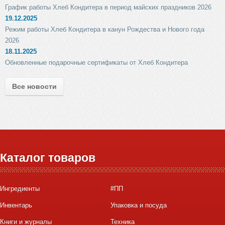
График работы Хлеб Кондитера в период майских праздников 2026
19.12.2025
Режим работы Хлеб Кондитера в канун Рождества и Нового года
2026
18.11.2025
Обновленные подарочные сертификаты от Хлеб Кондитера
Все новости
Каталог товаров
Ингредиенты
#ПП
Инвентарь
Упаковка и посуда
Книги и журналы
Техника