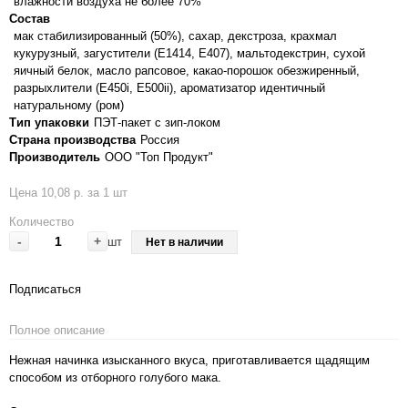
влажности воздуха не более 70%
Состав
мак стабилизированный (50%), сахар, декстроза, крахмал
кукурузный, загустители (Е1414, Е407), мальтодекстрин, сухой
яичный белок, масло рапсовое, какао-порошок обезжиренный,
разрыхлители (Е450i, E500ii), ароматизатор идентичный
натуральному (ром)
Тип упаковки
ПЭТ-пакет с зип-локом
Страна производства
Россия
Производитель
ООО "Топ Продукт"
Цена 10,08 р. за 1 шт
Количество
-
+
шт
Нет в наличии
Подписаться
Полное описание
Нежная начинка изысканного вкуса, приготавливается щадящим
способом из отборного голубого мака.