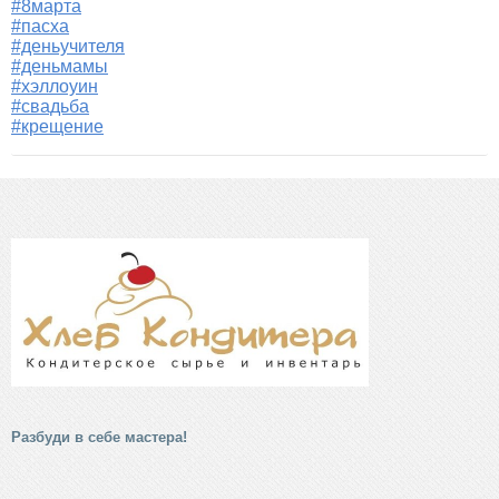
#8марта
#пасха
#деньучителя
#деньмамы
#хэллоуин
#свадьба
#крещение
Разбуди в себе мастера!