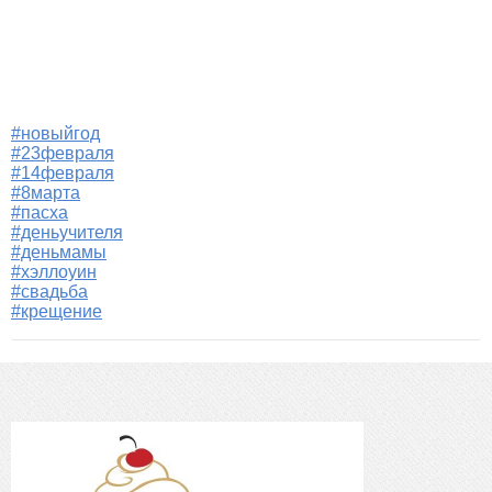
#новыйгод
#23февраля
#14февраля
#8марта
#пасха
#деньучителя
#деньмамы
#хэллоуин
#свадьба
#крещение