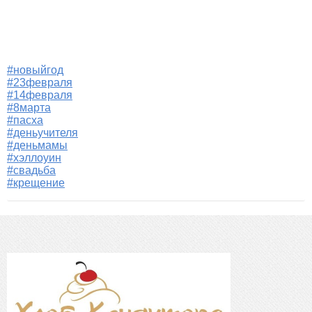
#новыйгод
#23февраля
#14февраля
#8марта
#пасха
#деньучителя
#деньмамы
#хэллоуин
#свадьба
#крещение