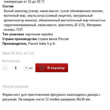
температуре от 15 до 20 °C
Состав
Белый шоколад (сахар, какао-масло, сухое обезжиренное молоко,
молочный жир, эмульгатор (соевый лецитин), натуральный
ароматизатор ванили), обезвоженный растительный жир полностью
гидрогенизированный, какао-масло, краситель (Е-172). Материал
основы: ПЭТ.
Тип упаковки
картонная коробка
Страна производства
страна ввоза Россия
Производитель
Pavoni Italia S.p.A.
Цена 59,16 р. за 1 шт
Количество
-
+
В корзину
шт
Полное описание
Форма-лист для приготовления фигурного шоколадного декора с
рисунком. На каждом листе 72 ячейки размером 30х30 мм.