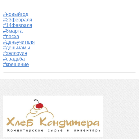
#новыйгод
#23февраля
#14февраля
#8марта
#пасха
#деньучителя
#деньмамы
#хэллоуин
#свадьба
#крещение