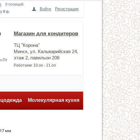
а
0 позиций
Войти
Регистрация
му
0 р.
н
Магазин для кондитеров
ТЦ "Корона"
Минск, ул. Кальварийская 24,
этаж 2, павильон 208
Пн-Пт
Работаем: 10.оо - 21.оо
ецодежда
Молекулярная кухня
x17 мм