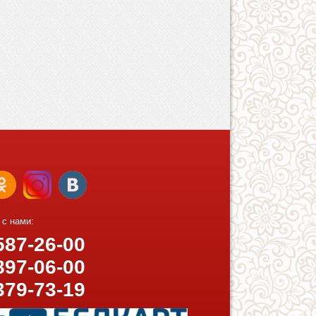
 с нами:
87-26-00
97-06-00
379-73-19