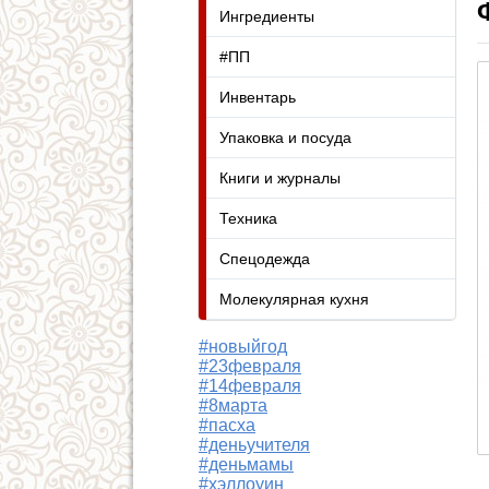
Ингредиенты
#ПП
Инвентарь
Упаковка и посуда
Книги и журналы
Техника
Спецодежда
Молекулярная кухня
#новыйгод
#23февраля
#14февраля
#8марта
#пасха
#деньучителя
#деньмамы
#хэллоуин