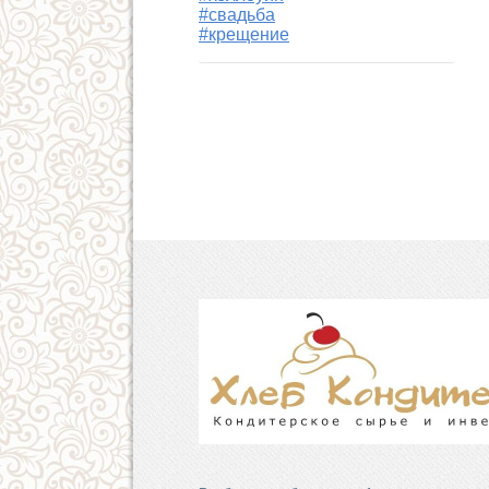
#свадьба
#крещение